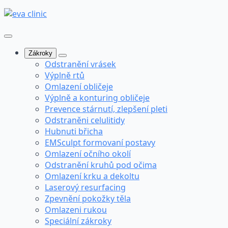
Zákroky
Odstranění vrásek
Výplně rtů
Omlazení obličeje
Výplně a konturing obličeje
Prevence stárnutí, zlepšení pleti
Odstraněni celulitidy
Hubnuti břicha
EMSculpt formovaní postavy
Omlazení očního okolí
Odstranění kruhů pod očima
Omlazení krku a dekoltu
Laserový resurfacing
Zpevnění pokožky těla
Omlazeni rukou
Speciální zákroky