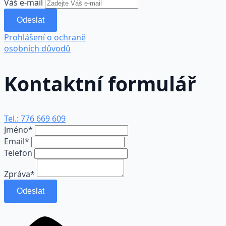
Váš e-mail
Odeslat
Prohlášení o ochraně
osobních důvodů
Kontaktní formulář
Tel.: 776 669 609
Jméno
*
Email
*
Telefon
Zpráva
*
Odeslat