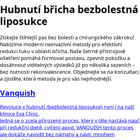
Hubnutí břicha bezbolestná
liposukce
Získejte štíhlejší pas bez bolesti a chirurgického zákroku!
Nabízíme moderní neinvazivní metody pro efektivní
redukci tuku v oblasti břicha. Naše šetrné přístrojové
ošetření pomáhá formovat postavu, zpevnit pokožku a
dosáhnout viditelných výsledků již po několika sezeních –
bez nutnosti rekonvalescence. Objednejte se na konzultaci
a zjistěte, která metoda je pro vás nejvhodnější.
Vanquish
Revoluce v hubnutí /bezbolestná liposukce) nyní i na naší
klinice Eva Clinic.
Jedná se o zcela přirozený proces, který v těle nastává např.
při redukční dietě, cvičení apod. VANQUISH tento proces
ale dokáže navodit bez námahy a navíc mnohem