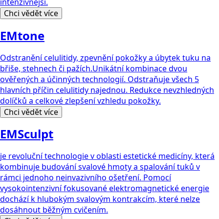
intenzivnější.
Chci vědět více
EMtone
Odstranění celulitidy, zpevnění pokožky a úbytek tuku na
břiše, stehnech či pažích.Unikátní kombinace dvou
ověřených a účinných technologií. Odstraňuje všech 5
hlavních příčin celulitidy najednou. Redukce nevzhledných
dolíčků a celkové zlepšení vzhledu pokožky.
Chci vědět více
EMSculpt
je revoluční technologie v oblasti estetické medicíny, která
kombinuje budování svalové hmoty a spalování tuků v
rámci jednoho neinvazivního ošetření. Pomocí
vysokointenzivní fokusované elektromagnetické energie
dochází k hlubokým svalovým kontrakcím, které nelze
dosáhnout běžným cvičením.