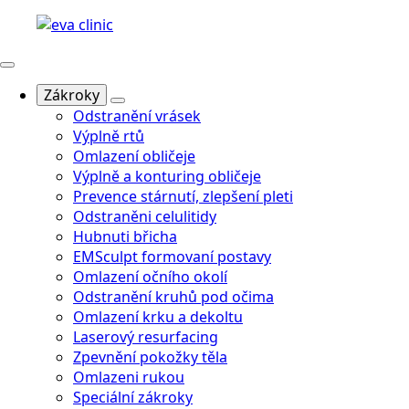
Zákroky
Odstranění vrásek
Výplně rtů
Omlazení obličeje
Výplně a konturing obličeje
Prevence stárnutí, zlepšení pleti
Odstraněni celulitidy
Hubnuti břicha
EMSculpt formovaní postavy
Omlazení očního okolí
Odstranění kruhů pod očima
Omlazení krku a dekoltu
Laserový resurfacing
Zpevnění pokožky těla
Omlazeni rukou
Speciální zákroky