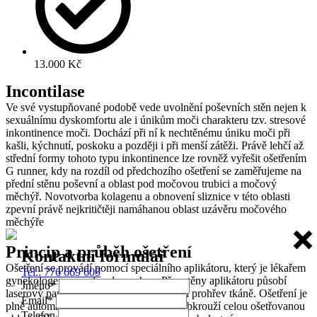
13.000 Kč
Incontilase
Ve své vystupňované podobě vede uvolnění poševních stěn nejen k
sexuálnímu dyskomfortu ale i únikům moči charakteru tzv. stresové
inkontinence moči. Dochází při ní k nechtěnému úniku moči při
kašli, kýchnutí, poskoku a později i při menší zátěži. Právě lehčí až
střední formy tohoto typu inkontinence lze rovněž vyřešit ošetřením
G runner, kdy na rozdíl od předchozího ošetření se zaměřujeme na
přední stěnu poševní a oblast pod močovou trubici a močový
měchýř. Novotvorba kolagenu a obnovení sliznice v této oblasti
zpevní právě nejkritičtěji namáhanou oblast uzávěru močového
měchýře
Princip a průběh ošetření
Kontaktní formulář
Ošetření se provádí pomocí speciálního aplikátoru, který je lékařem
Tel.: 776 669 609
gynekologem zaveden do pochvy. Přes stěny aplikátoru působí
Jméno
*
laserový paprsek, který navodí intenzivní prohřev tkáně. Ošetření je
Email
*
plně automatizované, laserový paprsek obkrouží celou ošetřovanou
Telefon