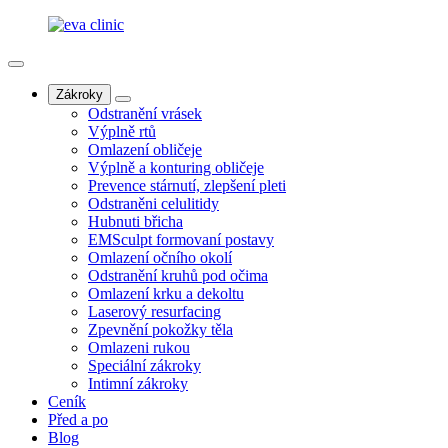
Zákroky
Odstranění vrásek
Výplně rtů
Omlazení obličeje
Výplně a konturing obličeje
Prevence stárnutí, zlepšení pleti
Odstraněni celulitidy
Hubnuti břicha
EMSculpt formovaní postavy
Omlazení očního okolí
Odstranění kruhů pod očima
Omlazení krku a dekoltu
Laserový resurfacing
Zpevnění pokožky těla
Omlazeni rukou
Speciální zákroky
Intimní zákroky
Ceník
Před a po
Blog