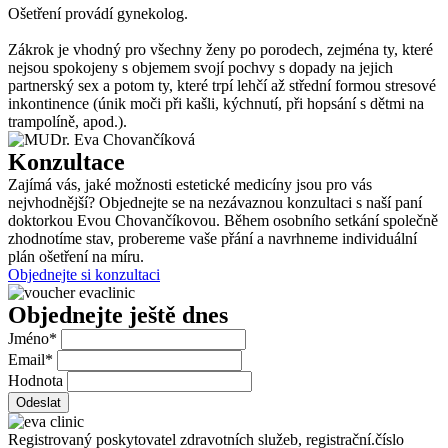
Ošetření provádí gynekolog.
Zákrok je vhodný pro všechny ženy po porodech, zejména ty, které
nejsou spokojeny s objemem svojí pochvy s dopady na jejich
partnerský sex a potom ty, které trpí lehčí až střední formou stresové
inkontinence (únik moči při kašli, kýchnutí, při hopsání s dětmi na
trampolíně, apod.).
Konzultace
Zajímá vás, jaké možnosti estetické medicíny jsou pro vás
nejvhodnější? Objednejte se na nezávaznou konzultaci s naší paní
doktorkou Evou Chovančíkovou. Během osobního setkání společně
zhodnotíme stav, probereme vaše přání a navrhneme individuální
plán ošetření na míru.
Objednejte si konzultaci
Objednejte ještě dnes
Jméno
*
Email
*
Hodnota
Odeslat
Registrovaný poskytovatel zdravotních služeb, registrační.číslo