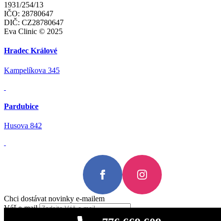
1931/254/13
IČO: 28780647
DIČ: CZ28780647
Eva Clinic © 2025
Hradec Králové
Kampelíkova 345
Pardubice
Husova 842
Chci dostávat novinky e-mailem
Váš e-mail
Odeslat