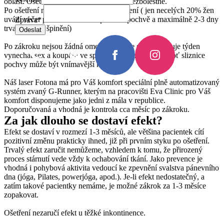
oblast. Ošetření je velmi šetrné, a zcela bezbolestné.
Po ošetření nedochází k žádnému krvácení ( jen necelých 20% žen
uvádí večer po zákroku mírné pálení v pochvě a maximálně 2-3 dny
Zpráva
*
trvající lehké špinění)
Odeslat
Po zákroku nejsou žádná omezení, pouze se doporučuje týden
vynechat sex a koupání ve společných bazénech, neboť sliznice
pochvy může být vnímavější k infekci.
Náš laser Fotona má pro Váš komfort speciální plně automatizovaný
systém zvaný G-Runner, kterým na pracovišti Eva Clinic pro Váš
komfort disponujeme jako jedni z mála v republice.
Doporučovaná a vhodná je kontrola cca měsíc po zákroku.
Za jak dlouho se dostaví efekt?
Efekt se dostaví v rozmezí 1-3 měsíců, ale většina pacientek cítí
pozitivní změnu prakticky ihned, již při prvním styku po ošetření.
Trvalý efekt zaručit nemůžeme, vzhledem k tomu, že přirozený
proces stárnutí vede vždy k ochabování tkání. Jako prevence je
vhodná i pohybová aktivita vedoucí ke zpevnění svalstva pánevního
dna (jóga, Pilates, powerjóga, apod.). Je-li efekt nedostatečný, a
zatím takové pacientky nemáme, je možné zákrok za 1-3 měsíce
zopakovat.
Ošetření nezaručí efekt u těžké inkontinence.