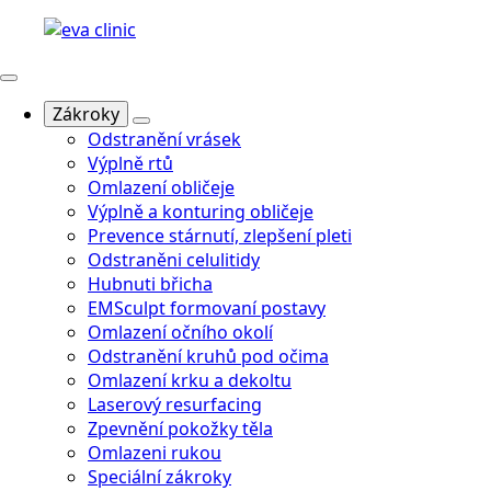
Zákroky
Odstranění vrásek
Výplně rtů
Omlazení obličeje
Výplně a konturing obličeje
Prevence stárnutí, zlepšení pleti
Odstraněni celulitidy
Hubnuti břicha
EMSculpt formovaní postavy
Omlazení očního okolí
Odstranění kruhů pod očima
Omlazení krku a dekoltu
Laserový resurfacing
Zpevnění pokožky těla
Omlazeni rukou
Speciální zákroky