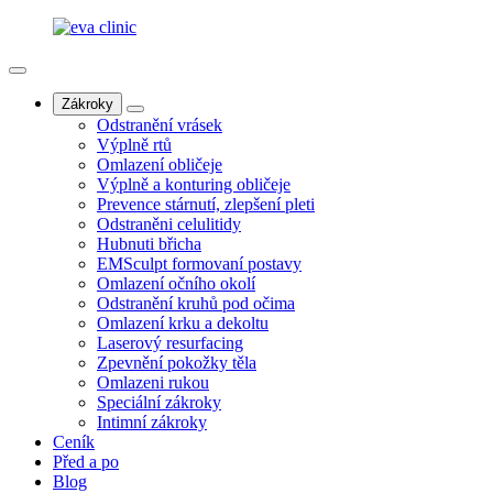
Zákroky
Odstranění vrásek
Výplně rtů
Omlazení obličeje
Výplně a konturing obličeje
Prevence stárnutí, zlepšení pleti
Odstraněni celulitidy
Hubnuti břicha
EMSculpt formovaní postavy
Omlazení očního okolí
Odstranění kruhů pod očima
Omlazení krku a dekoltu
Laserový resurfacing
Zpevnění pokožky těla
Omlazeni rukou
Speciální zákroky
Intimní zákroky
Ceník
Před a po
Blog