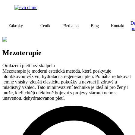
D
Zákroky
Ceník
Před a po
Blog
Kontakt
p
Mezoterapie
Omlazení pleti bez skalpelu
Mezoterapie je moderní estetická metoda, která poskytuje
hloubkovou výživu, hydrataci a regeneraci pleti. Pomáhá redukovat
jemné vrásky, zlepšit elasticitu pokožky a navrací jí zdravý a
mladistvý vzhled. Tato miniinvazivní technika je ideální pro ženy i
muže, kteří chtějí efektivně bojovat s projevy stárnutí nebo s
unavenou, dehydratovanou pletí.